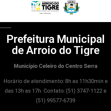
Prefeitura Municipal
de Arroio do Tigre
Município Celeiro do Centro Serra
Horário de atendimento: 8h as 11h30min e
das 13h as 17h. Contato:
(51) 3747-1122 e
(51) 99577-6739